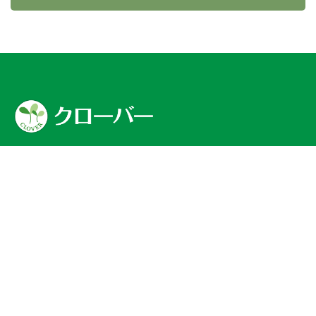
〒343-0807
埼玉県越谷市赤山町１−４８
小澤ビル2F
Phone:
048-967-5645
就労継続支援B型事業所とは
支援理念